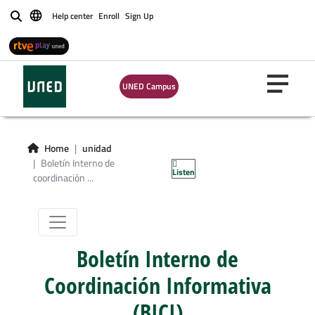
Help center
Enroll
Sign Up
Buscar
UNED Campus
Boletín Interno
de coordinación
Home
unidad
Informativa (BICI)
Boletín Interno de
Listen
coordinación ...
Boletín Interno de
Coordinación Informativa
(BICI)