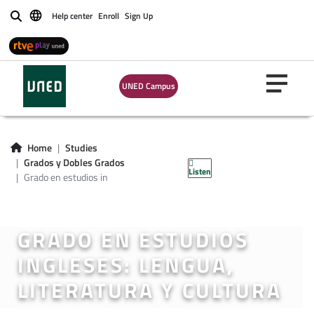
Help center
Enroll
Sign Up
Buscar
UNED Campus
Home
Studies
Grados y Dobles Grados
Listen
Grado en estudios in
GRADO EN ESTUDIOS
INGLESES: LENGUA,
LITERATURA Y CULTURA