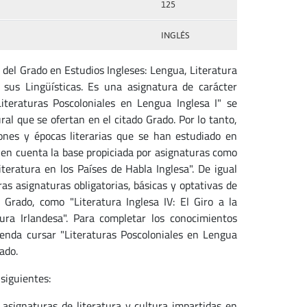
125
INGLÉS
 del Grado en Estudios Ingleses: Lengua, Literatura
 sus Lingüísticas. Es una asignatura de carácter
iteraturas Poscoloniales en Lengua Inglesa I" se
ral que se ofertan en el citado Grado. Por lo tanto,
nes y épocas literarias que se han estudiado en
ndo en cuenta la base propiciada por asignaturas como
eratura en los Países de Habla Inglesa". De igual
s asignaturas obligatorias, básicas y optativas de
 Grado, como "Literatura Inglesa IV: El Giro a la
ura Irlandesa". Para completar los conocimientos
ienda cursar "Literaturas Poscoloniales en Lengua
rado.
siguientes:
s asignaturas de literatura y cultura impartidas en