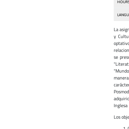
HOUR
LANGU
La asig
y Cultu
optativ
relacio
se pres
"Literat
"Mundos
manera,
carácte
Posmode
adquiri
Inglesa
Los obj