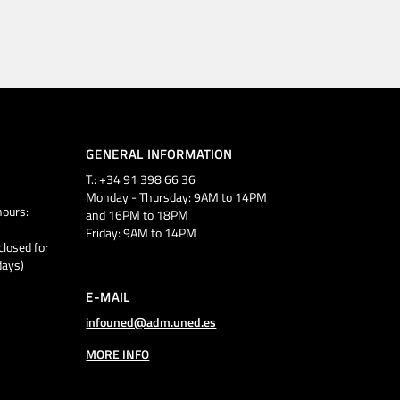
GENERAL INFORMATION
T.: +34 91 398 66 36
Monday - Thursday: 9AM to 14PM
ours:
and 16PM to 18PM
Friday: 9AM to 14PM
closed for
days)
E-MAIL
infouned@adm.uned.es
MORE INFO