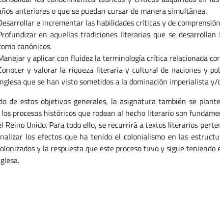
años anteriores o que se puedan cursar de manera simultánea.
Desarrollar e incrementar las habilidades críticas y de comprensió
Profundizar en aquellas tradiciones literarias que se desarrolla
como canónicos.
Manejar y aplicar con fluidez la terminología crítica relacionada con
Conocer y valorar la riqueza literaria y cultural de naciones y p
inglesa que se han visto sometidos a la dominación imperialista y/
do de estos objetivos generales, la asignatura también se plan
los procesos históricos que rodean al hecho literario son fundame
l Reino Unido. Para todo ello, se recurrirá a textos literarios pert
analizar los efectos que ha tenido el colonialismo en las estructu
colonizados y la respuesta que este proceso tuvo y sigue teniendo e
nglesa.