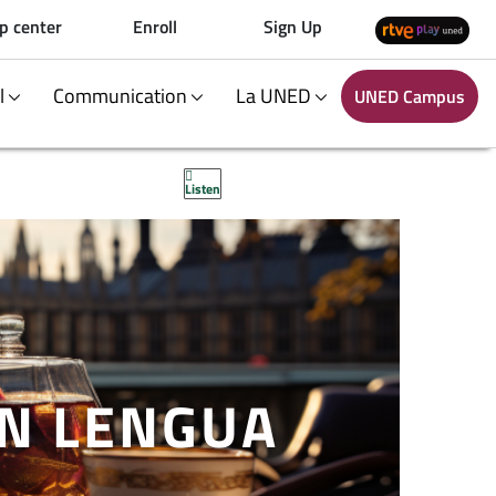
p center
Enroll
Sign Up
al
Communication
La UNED
UNED Campus
Listen
EN LENGUA