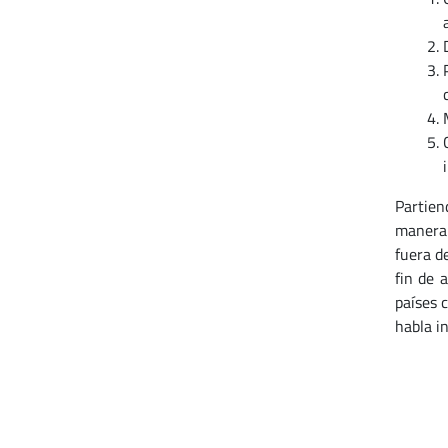
Partien
manera 
fuera de
fin de 
países 
habla i