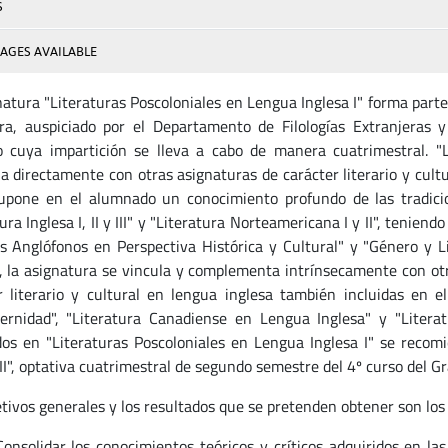
S
AGES AVAILABLE
natura "Literaturas Poscoloniales en Lengua Inglesa I" forma parte
ra, auspiciado por el Departamento de Filologías Extranjeras y
o cuya impartición se lleva a cabo de manera cuatrimestral. "L
na directamente con otras asignaturas de carácter literario y cultu
upone en el alumnado un conocimiento profundo de las tradicio
ura Inglesa I, II y III" y "Literatura Norteamericana I y II", tenie
 Anglófonos en Perspectiva Histórica y Cultural" y "Género y Lit
 la asignatura se vincula y complementa intrínsecamente con otra
r literario y cultural en lengua inglesa también incluidas en el
rnidad", "Literatura Canadiense en Lengua Inglesa" y "Literat
dos en "Literaturas Poscoloniales en Lengua Inglesa I" se recom
 II", optativa cuatrimestral de segundo semestre del 4º curso del G
etivos generales y los resultados que se pretenden obtener son los 
Consolidar los conocimientos teóricos y críticos adquiridos en la