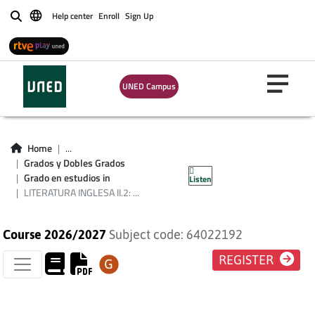
Help center
Enroll
Sign Up
Buscar
LITERATURA
UNED Campus
INGLESA II.2:
ROMANTICISMO Y
Home
...
Grados y Dobles Grados
ÉPOCA VICTORIANA
Grado en estudios in
Listen
LITERATURA INGLESA II.2: ...
Course 2026/2027
Subject code: 64022192
REGISTER