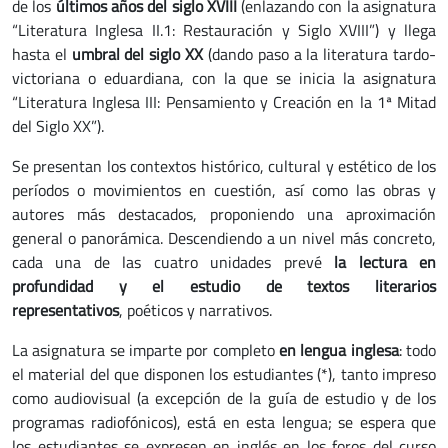
de los
últimos años
del siglo XVIII
(enlazando con la asignatura
“Literatura Inglesa II.1: Restauración y Siglo XVIII”) y llega
hasta el
umbral del siglo XX
(dando paso a la literatura tardo-
victoriana o eduardiana, con la que se inicia la asignatura
“Literatura Inglesa III: Pensamiento y Creación en la 1ª Mitad
del Siglo XX”).
Se presentan los contextos histórico, cultural y estético de los
períodos o movimientos en cuestión, así como las obras y
autores más destacados, proponiendo una aproximación
general o panorámica. Descendiendo a un nivel más concreto,
cada una de las cuatro unidades prevé
la lectura en
profundidad y el estudio de textos literarios
representativos
,
poéticos y narrativos.
La asignatura se imparte por completo
en lengua inglesa
: todo
el material del que disponen los estudiantes (*), tanto impreso
como audiovisual (a excepción de la guía de estudio y de los
programas radiofónicos), está en esta lengua; se espera que
los estudiantes se expresen en inglés en los foros del curso