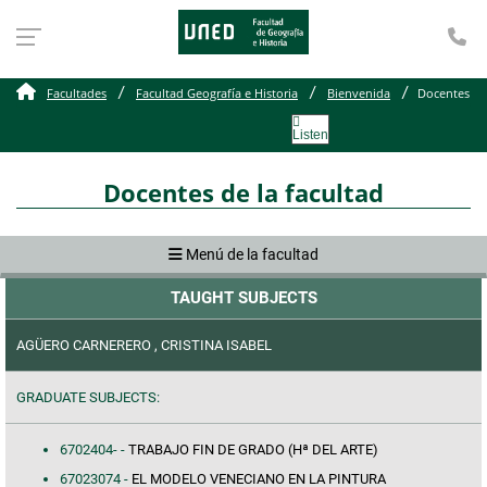
Te
Docentes Facultad de Geo
Facultades
Facultad Geografía e Historia
Bienvenida
Docentes
Listen
Docentes de la facultad
Menú de la facultad
TAUGHT SUBJECTS
AGÜERO CARNERERO , CRISTINA ISABEL
GRADUATE SUBJECTS:
6702404- -
TRABAJO FIN DE GRADO (Hª DEL ARTE)
67023074 -
EL MODELO VENECIANO EN LA PINTURA