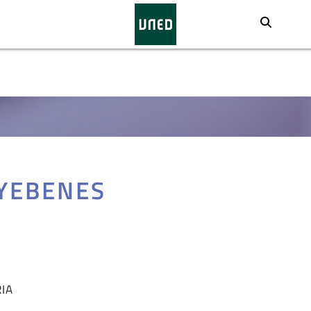
Busca
 YEBENES
RIA