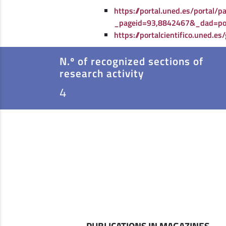
https://portal.uned.es/portal/p
_pageid=93,8842467&_dad=p
https://portalcientifico.uned.e
N.º of recognized sections of
research activity
4
PUBLICATIONS IN MAGAZINES