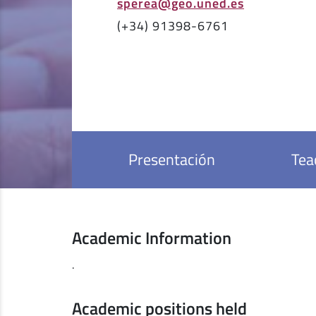
sperea@geo.uned.es
(+34) 91398-6761
Presentación
Tea
Academic Information
.
Academic positions held