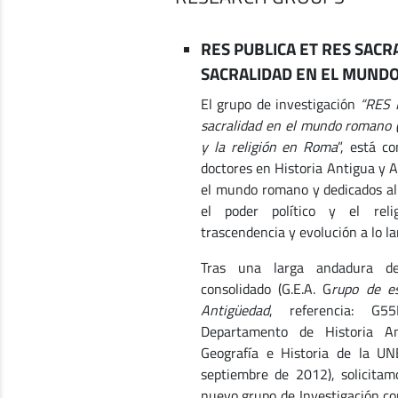
RES PUBLICA ET RES SACR
SACRALIDAD EN EL MUNDO
El grupo de investigación
“RES 
sacralidad en el mundo romano (c
y la religión en Roma
”, está c
doctores en Historia Antigua y A
el mundo romano y dedicados al 
el poder político y el reli
trascendencia y evolución a lo la
Tras una larga andadura de
consolidado (G.E.A. G
rupo de es
Antigüedad
, referencia: G
Departamento de Historia A
Geografía e Historia de la U
septiembre de 2012), solicita
nuevo grupo de Investigación con