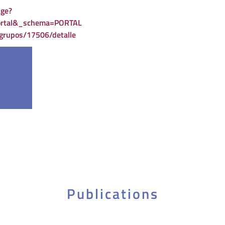
age?
ortal&_schema=PORTAL
s/grupos/17506/detalle
Publications