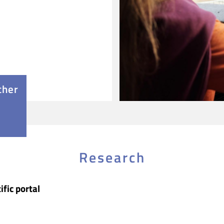
cher
Research
ific portal