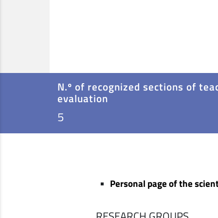
N.º of recognized sections of tea
evaluation
5
Personal page of the scient
RESEARCH GROUPS