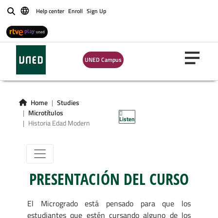
Help center
Enroll
Sign Up
Buscar
Microgrado en
UNED Campus
Historia, Cultura
y Pensamiento en
Home
Studies
la Edad Moderna
Microtítulos
Listen
Historia Edad Modern
PRESENTACIÓN DEL CURSO
El Microgrado está pensado para que los
estudiantes que estén cursando alguno de los