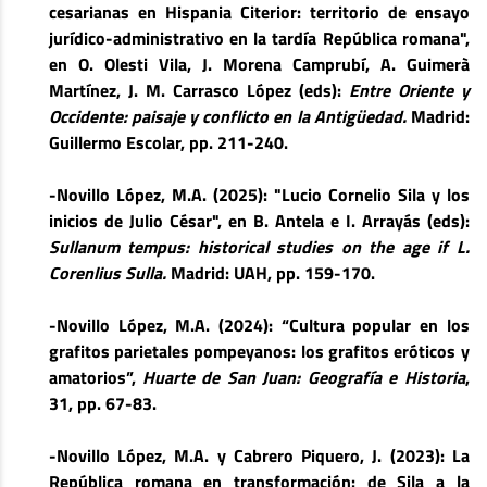
cesarianas en Hispania Citerior: territorio de ensayo
jurídico-administrativo en la tardía República romana",
en O. Olesti Vila, J. Morena Camprubí, A. Guimerà
Martínez, J. M. Carrasco López (eds):
Entre Oriente y
Occidente: paisaje y conflicto en la Antigüedad.
Madrid:
Guillermo Escolar, pp. 211-240.
-Novillo López, M.A. (2025): "Lucio Cornelio Sila y los
inicios de Julio César", en B. Antela e I. Arrayás (eds):
Sullanum tempus: historical studies on the age if L.
Corenlius Sulla.
Madrid: UAH, pp. 159-170.
-Novillo López, M.A. (2024): “Cultura popular en los
grafitos parietales pompeyanos: los grafitos eróticos y
amatorios”,
Huarte de San Juan: Geografía e Historia
,
31, pp. 67-83.
-Novillo López, M.A. y Cabrero Piquero, J. (2023): La
República romana en transformación: de Sila a la