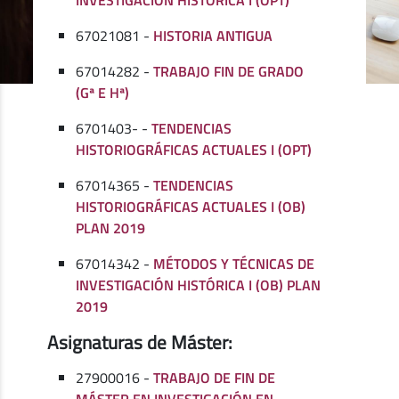
67021081 -
HISTORIA ANTIGUA
67014282 -
TRABAJO FIN DE GRADO
(Gª E Hª)
6701403- -
TENDENCIAS
HISTORIOGRÁFICAS ACTUALES I (OPT)
67014365 -
TENDENCIAS
HISTORIOGRÁFICAS ACTUALES I (OB)
PLAN 2019
67014342 -
MÉTODOS Y TÉCNICAS DE
INVESTIGACIÓN HISTÓRICA I (OB) PLAN
2019
Asignaturas de Máster:
27900016 -
TRABAJO DE FIN DE
MÁSTER EN INVESTIGACIÓN EN