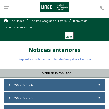
Te
noticias anteriores
Facultades
Facultad Geografía e Historia
Bienvenida
noticias anteriores
Listen
Noticias anteriores
Repositorio noticias Facultad de Geografía e Historia
Menú de la facultad
Curso 2023-24
Curso 2022-23