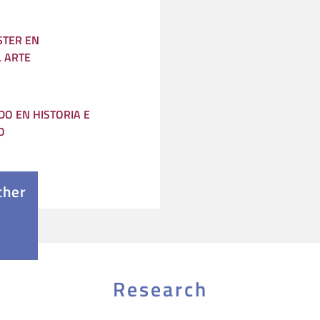
STER EN
L ARTE
O EN HISTORIA E
O
cher
Research