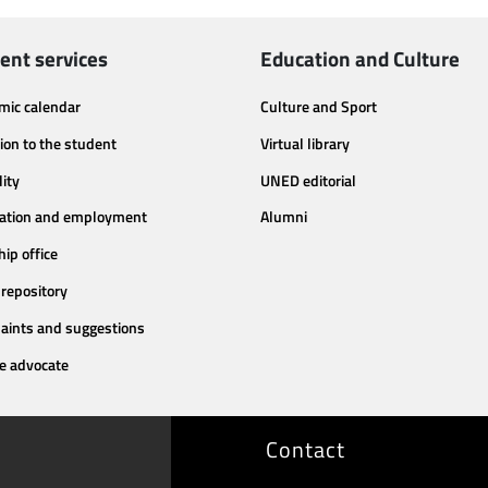
ent services
Education and Culture
mic calendar
Culture and Sport
ion to the student
Virtual library
lity
UNED editorial
tation and employment
Alumni
hip office
repository
aints and suggestions
e advocate
Contact