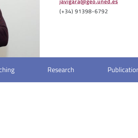
javigara@geo.uned.es
(+34) 91398-6792
ching
Research
Publicatio