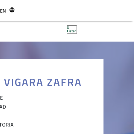
EN
r
Listen
 VIGARA ZAFRA
TE
DAD
TORIA