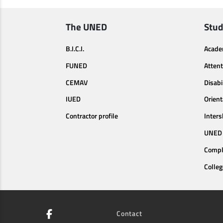
The UNED
Stud
B.I.C.I.
Acade
FUNED
Attent
CEMAV
Disabi
IUED
Orien
Contractor profile
Inters
UNED 
Compl
Colleg
Contact