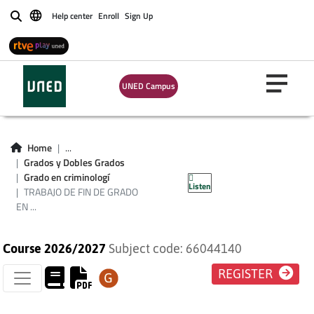
Help center
Enroll
Sign Up
Buscar
UNED Campus
TRABAJO DE FIN DE
Home
...
GRADO EN
Grados y Dobles Grados
Grado en criminologí
Listen
CRIMINOLOGÍA
TRABAJO DE FIN DE GRADO
EN ...
Course 2026/2027
Subject code: 66044140
REGISTER