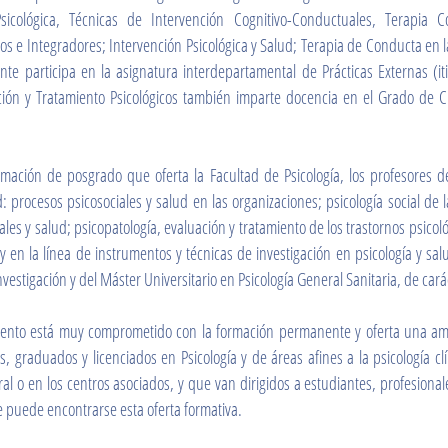
 Psicológica, Técnicas de Intervención Cognitivo-Conductuales, Terapia 
cos e Integradores; Intervención Psicológica y Salud; Terapia de Conducta en la
te participa en la asignatura interdepartamental de Prácticas Externas (iti
ión y Tratamiento Psicológicos también imparte docencia en el Grado de Cri
mación de posgrado que oferta la Facultad de Psicología, los profesores d
: procesos psicosociales y salud en las organizaciones; psicología social de l
les y salud; psicopatología, evaluación y tratamiento de los trastornos psicoló
; y en la línea de instrumentos y técnicas de investigación en psicología y s
vestigación y del Máster Universitario en Psicología General Sanitaria, de cará
nto está muy comprometido con la formación permanente y oferta una ampl
es, graduados y licenciados en Psicología y de áreas afines a la psicología c
al o en los centros asociados, y que van dirigidos a estudiantes, profesionale
puede encontrarse esta oferta formativa.