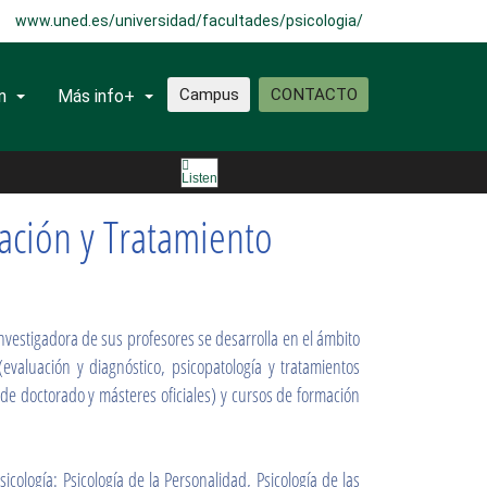
www.uned.es/universidad/facultades/psicologia/
Campus
CONTACTO
n
Más info+
miento psicológicos
Listen
ación y Tratamiento
investigadora de sus profesores se desarrolla en el ámbito
 (evaluación y diagnóstico, psicopatología y tratamientos
de doctorado y másteres oficiales) y cursos de formación
ología: Psicología de la Personalidad, Psicología de las