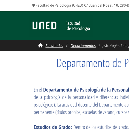
Facultad de Psicología (UNED) C/ Juan del Rosal, 10, 2804
psicología de la personal
Facultades
Departamentos
psicología de la 
Departamento de Ps
En el
Departamento de Psicología de la Personal
de la psicología de la personalidad y diferencias indivi
psicológicos). La actividad docente del Departamento ab
permanente (títulos propios, escuelas de verano, cursos s
Estudios de Grado:
Dentro de los estudios de grado, 