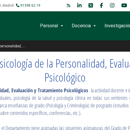
0, Madrid
91398 62 19
Personal
Docencia
Investigació
idad, evaluación y trata
personalidad, ...
icología de la Personalidad, Evalu
Psicológico
idad, Evaluación y Tratamiento Psicológicos
la actividad docente e 
duales, psicología de la salud y psicología clínica en todas sus vertientes
arca enseñanzas de grado (Psicología y Criminología) de posgrado (estudios 
obre contenidos específicos, conferencias, etc.).
el Departamento tiene asignadas las siguientes asignaturas del Grado de Psic