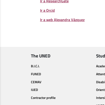
Ir a ResearchGate
Ir a Orcid
Ir a web Alexandra Vázquez
The UNED
Stud
B.I.C.I.
Acade
FUNED
Attent
CEMAV
Disabi
IUED
Orien
Contractor profile
Inters