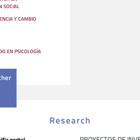
N SOCIAL
ENCIA Y CAMBIO
O EN PSICOLOGÍA
cher
Research
PROYECTOS DE INV
ific portal