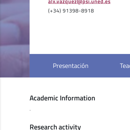
alx.vazquez@psi.uned.es
(+34) 91398-8918
Presentación
Tea
Academic Information
.
Research activity