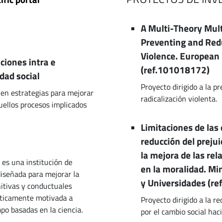
A Multi-Theory Mul
Preventing and Redu
Violence. European
aciones intra e
(ref.101018172)
idad social
Proyecto dirigido a la p
 en estrategias para mejorar
radicalización violenta.
uellos procesos implicados
Limitaciones de las 
reducción del preju
la mejora de las re
es una institución de
en la moralidad. Min
diseñada para mejorar la
y Universidades (r
itivas y conductuales
líticamente motivada a
Proyecto dirigido a la re
po basadas en la ciencia.
por el cambio social hac