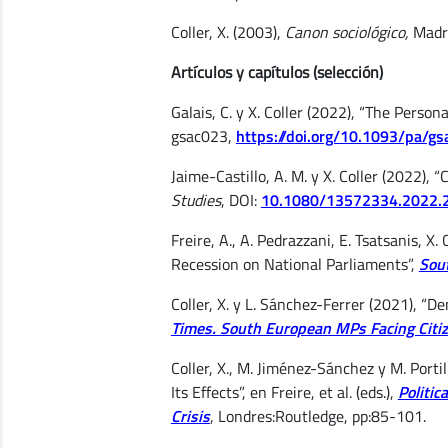
Coller, X. (2003),
Canon sociológico,
Madri
Artículos y capítulos (selección)
Galais, C. y X. Coller (2022), “The Perso
gsac023,
https://doi.org/10.1093/pa/g
Jaime-Castillo, A. M. y X. Coller (2022),
Studies
, DOI:
10.1080/13572334.2022.
Freire, A., A. Pedrazzani, E. Tsatsanis, 
Recession on National Parliaments”,
Sout
Coller, X. y L. Sánchez-Ferrer (2021), “D
Times. South European MPs Facing Citiz
Coller, X., M. Jiménez-Sánchez y M. Portil
Its Effects”, en Freire, et al. (eds.),
Politi
Crisis
, Londres:Routledge, pp:85-101.