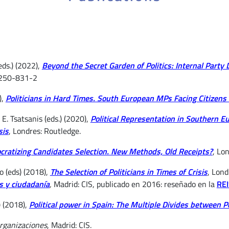
(eds.) (2022),
Beyond the Secret Garden of Politics: Internal Party
3250-831-2
),
Politicians in Hard Times. South European MPs Facing Citizens 
y E. Tsatsanis (eds.) (2020),
Political Representation in Southern E
sis
, Londres: Routledge.
ratizing Candidates Selection. New Methods, Old Receipts?
, Lo
lo (eds) (2018),
The Selection of Politicians in Times of Crisis
, Lond
s y ciudadanía
,
Madrid: CIS, publicado en 2016: reseñado en la
REI
s) (2018),
Political power in Spain: The Multiple Divides between Po
organizaciones
, Madrid: CIS.