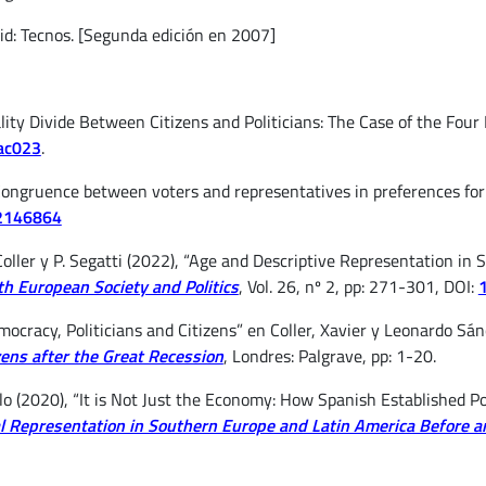
d: Tecnos. [Segunda edición en 2007]
nality Divide Between Citizens and Politicians: The Case of the Four
sac023
.
 “Congruence between voters and representatives in preferences for s
2146864
X. Coller y P. Segatti (2022), “Age and Descriptive Representation i
h European Society and Politics
, Vol. 26, nº 2, pp: 271-301, DOI:
emocracy, Politicians and Citizens” en Coller, Xavier y Leonardo Sán
ens after the Great Recession
, Londres: Palgrave, pp: 1-20.
lo (2020), “It is Not Just the Economy: How Spanish Established Poli
cal Representation in Southern Europe and Latin America Before 