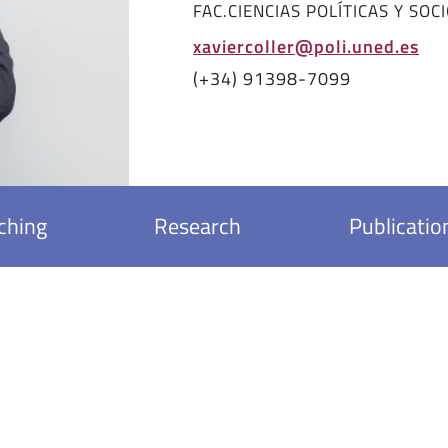
FAC.CIENCIAS POLÍTICAS Y SOC
xaviercoller@poli.uned.es
(+34) 91398-7099
ching
Research
Publicatio