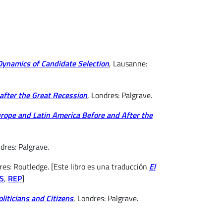
 Dynamics of Candidate Selection
, Lausanne:
after the Great Recession
, Londres: Palgrave.
urope and Latin America Before and After the
ndres: Palgrave.
res: Routledge. [Este libro es una traducción
El
S
,
REP
]
liticians and Citizens
, Londres: Palgrave.