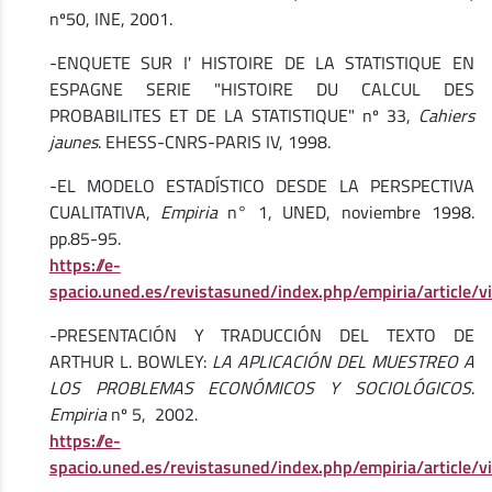
nº50, INE, 2001.
-ENQUETE SUR I' HISTOIRE DE LA STATISTIQUE EN
ESPAGNE SERIE "HISTOIRE DU CALCUL DES
PROBABILITES ET DE LA STATISTIQUE" nº 33,
Cahiers
jaunes
. EHESS-CNRS-PARIS IV, 1998.
-EL MODELO ESTADÍSTICO DESDE LA PERSPECTIVA
CUALITATIVA,
Empiria
n° 1, UNED, noviembre 1998.
pp.85-95.
https://e-
spacio.uned.es/revistasuned/index.php/empiria/article/
-PRESENTACIÓN Y TRADUCCIÓN DEL TEXTO DE
ARTHUR L. BOWLEY:
LA APLICACIÓN DEL MUESTREO A
LOS PROBLEMAS ECONÓMICOS Y SOCIOLÓGICOS
.
Empiria
nº 5, 2002.
https://e-
spacio.uned.es/revistasuned/index.php/empiria/article/