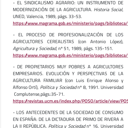
- EL SINDICALISMO AGRARIO: UN INSTRUMENTO DE
MODERNIZACIÓN DE LA AGRICULTURA.
Historia Social
,
UNED, Valencia, 1989, págs. 33-53.
https://www.magrama.gob.es/ministerio/pags/biblioteca
- EL PROCESO DE PROFESIONALIZACIÓN DE LOS
AGRICULTORES CEREALISTAS (con Antonio López),
Agricultura y Sociedad
, nº 51, 1989, págs. 135-151.
https://www.magrama.gob.es/ministerio/pags/biblioteca
- DE PROPIETARIOS MUY POBRES A AGRICULTORES
EMPRESARIOS. EVOLUCIÓN Y PERSPECTIVAS DE LA
AGRICULTURA FAMILIAR (con Luis Enrique Alonso y
Alfonso Ortí),
Política y Sociedad
nº 8, 1991. Universidad
Complutense,págs.:35-71.
https://revistas.ucm.es/index.php/POSO/article/view
- LOS ANTECEDENTES DE LA SOCIEDAD DE CONSUMO
EN ESPAÑA: DE LA DICTADURA DE PRIMO DE RIVERA A
LA II REPÚBLICA.
Política y Sociedad
nº 16, Universidad