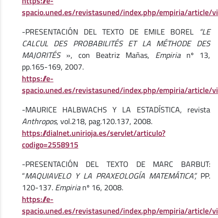
https://e-
spacio.uned.es/revistasuned/index.php/empiria/article/
-PRESENTACIÓN DEL TEXTO DE EMILE BOREL
“LE
CALCUL DES PROBABILITÉS ET LA MÉTHODE DES
MAJORITÉS
», con Beatriz Mañas,
Empiria
nº 13,
pp.165-169, 2007.
https://e-
spacio.uned.es/revistasuned/index.php/empiria/article
-MAURICE HALBWACHS Y LA ESTADÍSTICA, revista
Anthropos
, vol.218, pag.120.137, 2008.
https://dialnet.unirioja.es/servlet/articulo?
codigo=2558915
-PRESENTACIÓN DEL TEXTO DE MARC BARBUT:
“
MAQUIAVELO Y LA PRAXEOLOGÍA MATEMÁTICA”,
PP.
120-137.
Empiria
nº 16, 2008.
https://e-
spacio.uned.es/revistasuned/index.php/empiria/article