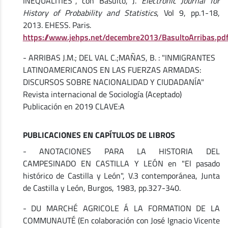
INEQUALITIES
”
, con Basulto, J.
Electronic Journal for
History of Probability and Statistics
, Vol 9, pp.1-18,
2013. EHESS. Paris.
https://www.jehps.net/decembre2013/BasultoArribas.pd
- ARRIBAS J.M.; DEL VAL C.;MAÑAS, B. : "INMIGRANTES
LATINOAMERICANOS EN LAS FUERZAS ARMADAS:
DISCURSOS SOBRE NACIONALIDAD Y CIUDADANÍA"
Revista internacional de Sociología (Aceptado)
Publicación en 2019 CLAVE:A
PUBLICACIONES EN CAPÍTULOS DE LIBROS
- ANOTACIONES PARA LA HISTORIA DEL
CAMPESINADO EN CASTILLA Y LEÓN en "El pasado
histórico de Castilla y León", V.3 contemporánea, Junta
de Castilla y León, Burgos, 1983, pp.327-340.
- DU MARCHÉ AGRICOLE Á LA FORMATION DE LA
COMMUNAUTÉ (En colaboración con José Ignacio Vicente