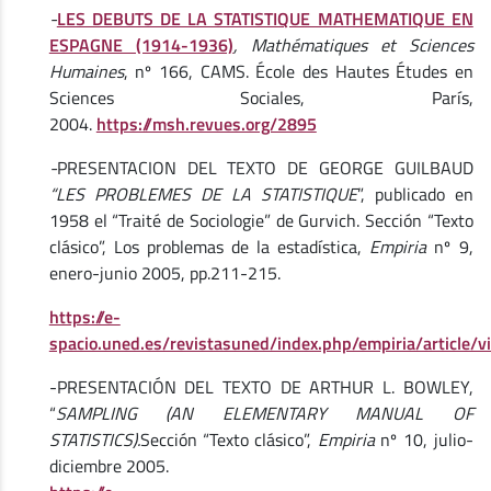
-
LES DEBUTS DE LA STATISTIQUE MATHEMATIQUE EN
ESPAGNE (1914-1936)
,
Mathématiques et Sciences
Humaines
, nº 166, CAMS. École des Hautes Études en
Sciences Sociales, París,
2004.
https://msh.revues.org/2895
-
PRESENTACION DEL TEXTO DE GEORGE GUILBAUD
“LES PROBLEMES DE LA STATISTIQUE
”, publicado en
1958 el “Traité de Sociologie” de Gurvich. Sección “Texto
clásico”, Los problemas de la estadística,
Empiria
nº 9,
enero-junio 2005, pp.211-215.
https://e-
spacio.uned.es/revistasuned/index.php/empiria/article/
-PRESENTACIÓN DEL TEXTO DE ARTHUR L. BOWLEY,
“
SAMPLING (AN ELEMENTARY MANUAL OF
STATISTICS).
Sección “Texto clásico”,
Empiria
nº 10, julio-
diciembre 2005.