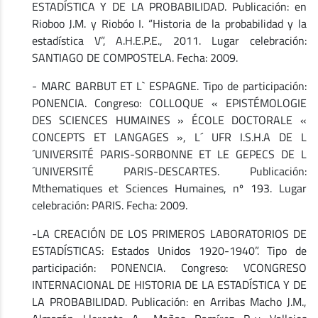
ESTADÍSTICA Y DE LA PROBABILIDAD. Publicación: en
Rioboo J.M. y Riobóo I. “Historia de la probabilidad y la
estadística V”, A.H.E.P.E., 2011. Lugar celebración:
SANTIAGO DE COMPOSTELA. Fecha: 2009.
- MARC BARBUT ET L` ESPAGNE. Tipo de participación:
PONENCIA. Congreso: COLLOQUE « EPISTÉMOLOGIE
DES SCIENCES HUMAINES » ÉCOLE DOCTORALE «
CONCEPTS ET LANGAGES », L´ UFR I.S.H.A DE L
´UNIVERSITÉ PARIS-SORBONNE ET LE GEPECS DE L
´UNIVERSITÉ PARIS-DESCARTES. Publicación:
Mthematiques et Sciences Humaines, nº 193. Lugar
celebración: PARIS. Fecha: 2009.
-LA CREACIÓN DE LOS PRIMEROS LABORATORIOS DE
ESTADÍSTICAS: Estados Unidos 1920-1940”. Tipo de
participación: PONENCIA. Congreso: VCONGRESO
INTERNACIONAL DE HISTORIA DE LA ESTADÍSTICA Y DE
LA PROBABILIDAD. Publicación: en Arribas Macho J.M.,