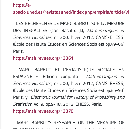
https://e-
spacio.uned.es/revistasuned/index.php/empiria/article/
- LES RECHERCHES DE MARC BARBUT SUR LA MESURE
DES INEGALITES (con Basulto J.),
Mathématiques et
Sciences Humaines
, nº 200, hiver 2012, CAMS-EHESS,
(École des Haute Etudes en Sciences Sociales) pp.49-66)
Paris.
https://msh.revues.org/12361
- MARC BARBUT ET L’ESTATISTIQUE SOCIALE EN
ESPAGNE ». Edición conjunta :
Mathématiques et
Sciences Humaines
, nº 200, hiver 2012, CAMS-EHESS,
(École des Haute Etudes en Sciences Sociales) pp.85-93)
Paris, y
Electronic
Journal for History of Probability and
Statistics
, Vol 9, pp.9-18, 2013. EHESS, París.
https://msh.revues.org/12378
- MARC BARBUT’S RESEARCH ON THE MEASURE OF