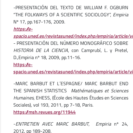
-PRESENTACIÓN DEL TEXTO DE WILLIAM F. OGBURN
“THE FOLKWAYS OF A SCIENTIFIC SOCIOLOGY”,
Empiria
Nº 17, pp.167-176, 2009.
https://e-
spacio.uned.es/revistasuned/index.php/empiria/article
- PRESENTACIÓN DEL NÚMERO MONOGRÁFICO SOBRE
HISTORIA DE LA CIENCIA
, con Camprubí, L. y Pretel,
D.,Empiria nº 18, 2009, pp.11-16.
https://e-
spacio.uned.es/revistasuned/index.php/empiria/article
-MARC BARBUT ET L´ESPAGNE/ MARC BARBUT END
THE SPANISH STATISTICS
Mathématiques et Sciences
Humaines
, EHESS, (École des Hautes Études en Sciences
Sociales), vol 193, 2011, pp 7-18, Paris.
https://msh.revues.org/11944
-
ENTRETIEN AVEC MARC BARBUT
,
Empiria
nº 24,
2012, pp 189-208.