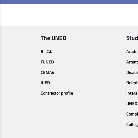
The UNED
Stud
B.I.C.I.
Acade
FUNED
Attent
CEMAV
Disabi
IUED
Orien
Contractor profile
Inters
UNED 
Compl
Colleg