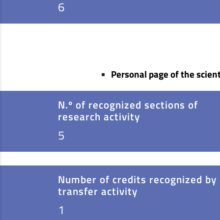
6
Personal page of the scient
N.º of recognized sections of
research activity
5
Number of credits recognized by
transfer activity
1