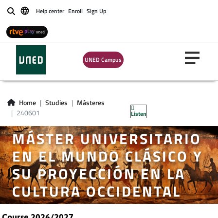
Help center
Enroll
Sign Up
Buscar
UNED Campus
Home
Studies
Másteres
240601
Listen
MÁSTER UNIVERSITARIO
EN EL MUNDO CLÁSICO Y
SU PROYECCIÓN EN LA
CULTURA OCCIDENTAL
Course 2026/2027