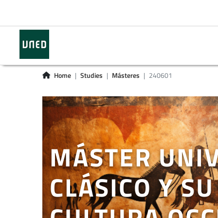
Home
Studies
Másteres
240601
MÁSTER UNIV
CLÁSICO Y S
CULTURA OCC