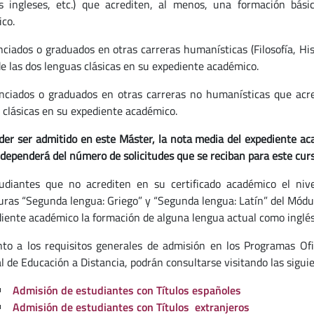
s ingleses, etc.) que acrediten, al menos, una formación bási
co.
enciados o graduados en otras carreras humanísticas (Filosofía, Hi
de las dos lenguas clásicas en su expediente académico.
enciados o graduados en otras carreras no humanísticas que acr
 clásicas en su expediente académico.
der ser admitido en este Máster, la nota media del expediente ac
o dependerá del número de solicitudes que se reciban para este curs
udiantes que no acrediten en su certificado académico el nive
uras “Segunda lengua: Griego” y “Segunda lengua: Latín” del Módul
diente académico la formación de alguna lengua actual como inglés, 
to a los requisitos generales de admisión en los Programas Ofi
l de Educación a Distancia, podrán consultarse visitando las siguie
Admisión de estudiantes con Títulos españoles
Admisión de estudiantes con Títulos extranjeros