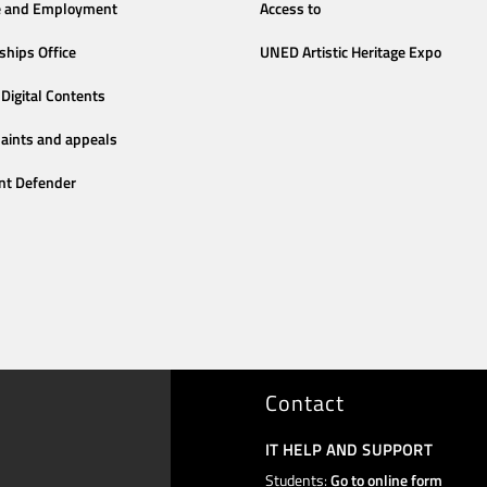
e and Employment
Access to
ships Office
UNED Artistic Heritage Expo
Digital Contents
aints and appeals
nt Defender
Contact
IT HELP AND SUPPORT
Students:
Go to online form