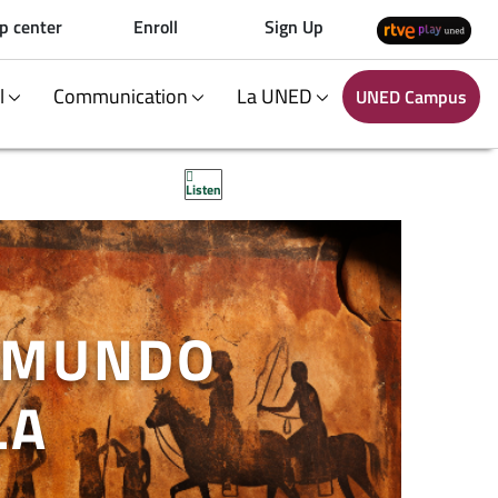
p center
Enroll
Sign Up
al
Communication
La UNED
UNED Campus
Listen
L MUNDO
LA