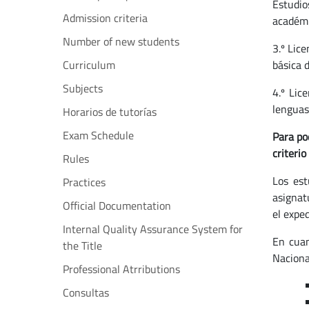
Estudio
Admission criteria
académi
Number of new students
3.º Lic
Curriculum
básica 
Subjects
4.º Lic
lenguas
Horarios de tutorías
Exam Schedule
Para po
criteri
Rules
Los est
Practices
asignat
Official Documentation
el expe
Internal Quality Assurance System for
En cuan
the Title
Naciona
Professional Atrributions
Consultas