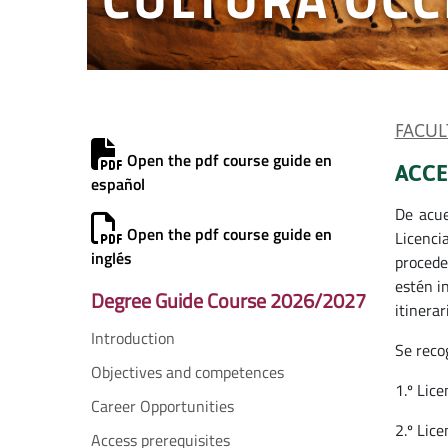
FACUL
Open the pdf course guide en
ACCE
español
De acue
Open the pdf course guide en
Licenci
inglés
procede
estén i
Degree Guide Course 2026/2027
itinerar
Introduction
Se recog
Objectives and competences
1.º Lice
Career Opportunities
2.º Lic
Access prerequisites