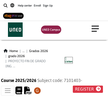
Help center
Enroll
Sign Up
Buscar
UNED Campus
PROYECTO FIN DE
GRADO (ING.
Home
...
Grados 2026
grado 2026
INFORMÁTICA)
PROYECTO FIN DE GRADO
Listen
(ING. ...
Course 2025/2026
Subject code: 7101403-
REGISTER