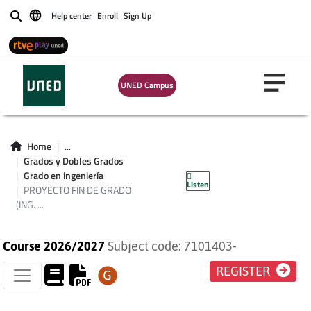
Help center
Enroll
Sign Up
Buscar
UNED Campus
PROYECTO FIN DE
Home
...
GRADO (ING.
Grados y Dobles Grados
Grado en ingeniería
Listen
INFORMÁTICA)
PROYECTO FIN DE GRADO
(ING. ...
Course 2026/2027
Subject code: 7101403-
REGISTER