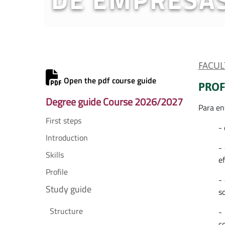
FACUL
Open the pdf course guide
PROF
Degree guide Course 2026/2027
Para en
First steps
- 
Introduction
-
Skills
ef
Profile
-
Study guide
s
Structure
-
co