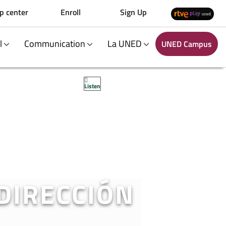
p center
Enroll
Sign Up
al
Communication
La UNED
UNED Campus
Listen
DIRECCIÓN