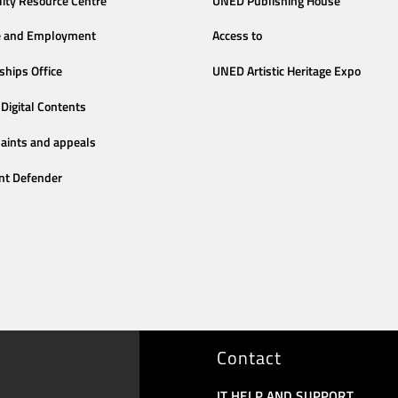
lity Resource Centre
UNED Publishing House
e and Employment
Access to
ships Office
UNED Artistic Heritage Expo
Digital Contents
aints and appeals
nt Defender
Contact
IT HELP AND SUPPORT