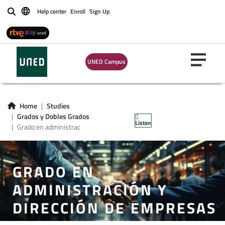
Help center
Enroll
Sign Up
Buscar
UNED Campus
Home
Studies
Grados y Dobles Grados
Listen
Grado en administrac
GRADO EN
ADMINISTRACIÓN Y
DIRECCIÓN DE EMPRESAS