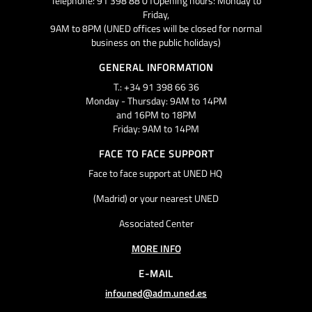
Telephone: 91 398 88 01Opening hours: Monday to
Friday,
9AM to 8PM (UNED offices will be closed for normal
business on the public holidays)
GENERAL INFORMATION
T.: +34 91 398 66 36
Monday - Thursday: 9AM to 14PM
and 16PM to 18PM
Friday: 9AM to 14PM
FACE TO FACE SUPPORT
Face to face support at UNED HQ
(Madrid) or your nearest UNED
Associated Center
MORE INFO
E-MAIL
infouned@adm.uned.es