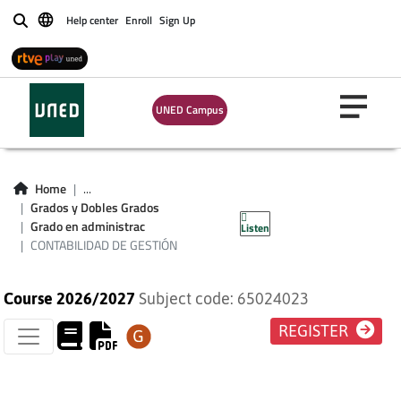
Help center
Enroll
Sign Up
Buscar
UNED Campus
CONTABILIDAD DE
Home
...
Grados y Dobles Grados
GESTIÓN
Grado en administrac
Listen
CONTABILIDAD DE GESTIÓN
Course 2026/2027
Subject code: 65024023
REGISTER