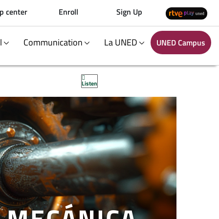
p center
Enroll
Sign Up
al
Communication
La UNED
UNED Campus
Listen
A MECÁNICA