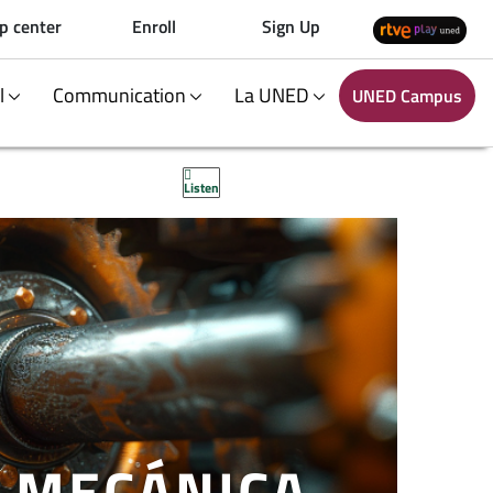
p center
Enroll
Sign Up
al
Communication
La UNED
UNED Campus
Listen
A MECÁNICA