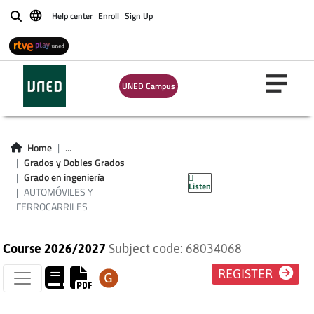
Help center
Enroll
Sign Up
Buscar
UNED Campus
Home
...
AUTOMÓVILES Y
Grados y Dobles Grados
Grado en ingeniería
Listen
FERROCARRILES
AUTOMÓVILES Y
FERROCARRILES
Course 2026/2027
Subject code: 68034068
REGISTER