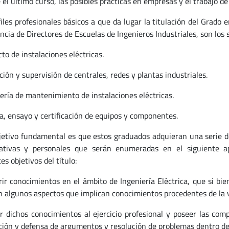
el último curso, las posibles prácticas en empresas y el trabajo de
iles profesionales básicos a que da lugar la titulación del Grado e
ncia de Directores de Escuelas de Ingenieros Industriales, son los 
to de instalaciones eléctricas.
ión y supervisión de centrales, redes y plantas industriales.
iería de mantenimiento de instalaciones eléctricas.
a, ensayo y certificación de equipos y componentes.
jetivo fundamental es que estos graduados adquieran una serie de
pativas y personales que serán enumeradas en el siguiente a
es objetivos del título:
rir conocimientos en el ámbito de Ingeniería Eléctrica, que si bi
n algunos aspectos que implican conocimientos procedentes de la 
ar dichos conocimientos al ejercicio profesional y poseer las co
ción y defensa de argumentos y resolución de problemas dentro de 