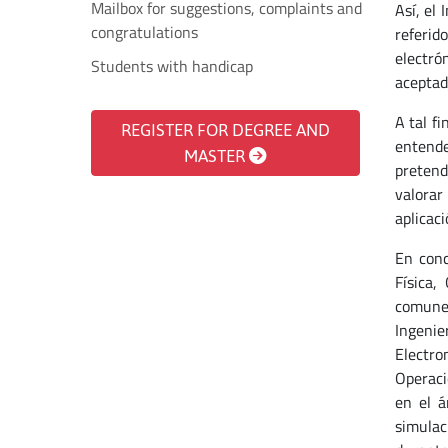
Mailbox for suggestions, complaints and
Así, el
congratulations
referid
electró
Students with handicap
aceptad
A tal f
REGISTER FOR DEGREE AND
entende
MASTER
pretend
valorar 
aplicaci
En conc
Física,
comunes
Ingenie
Electro
Operaci
en el á
simulac