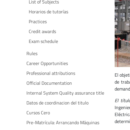
List of Subjects
Horarios de tutorías
Practices
Credit awards
Exam schedule
Rules
Career Opportunities
Professional attributions
El obje
de trab
Official Documentation
demanda
Internal System Quality assurance title
El títu
Datos de coordinacion del titulo
Ingenie
Cursos Cero
Eléctri
determi
Pre-Matrícula: Arrancando Máquinas