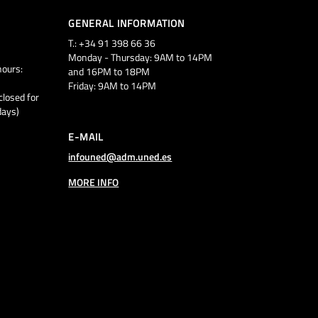
GENERAL INFORMATION
T.: +34 91 398 66 36
Monday - Thursday: 9AM to 14PM
ours:
and 16PM to 18PM
Friday: 9AM to 14PM
closed for
days)
E-MAIL
infouned@adm.uned.es
MORE INFO