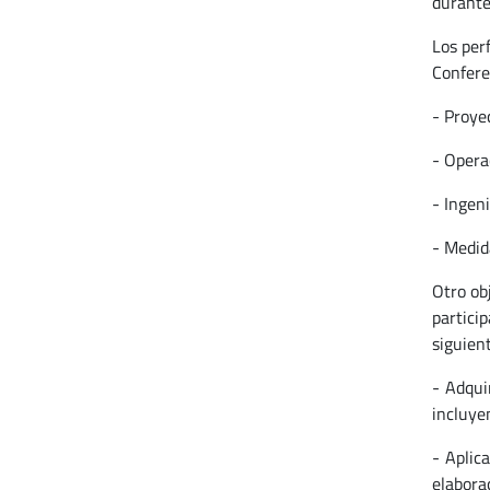
durante 
Los perf
Confere
- Proyec
- Operac
- Ingen
- Medid
Otro ob
partici
siguient
- Adqui
incluye
- Aplic
elabora