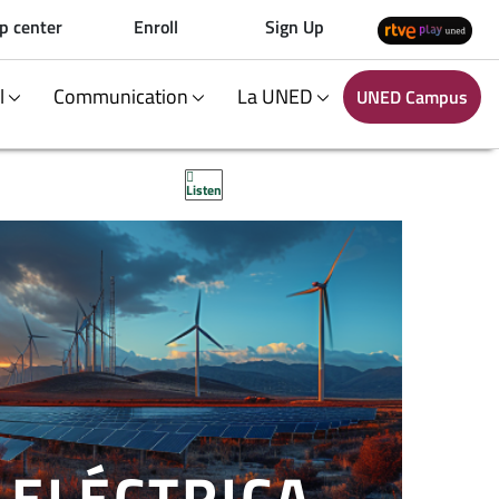
p center
Enroll
Sign Up
al
Communication
La UNED
UNED Campus
Listen
 ELÉCTRICA