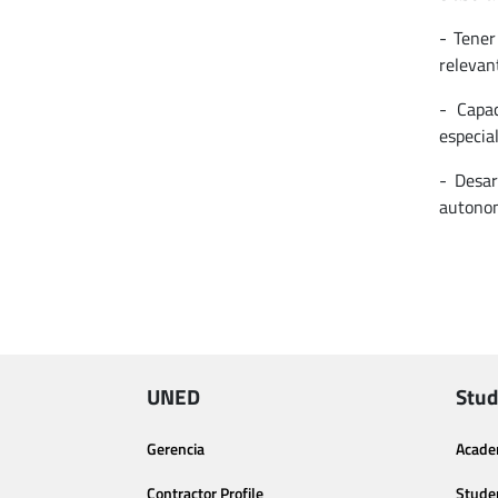
- Tener
relevant
- Capac
especial
- Desar
autonom
UNED
Stud
Gerencia
Acade
Contractor Profile
Stude