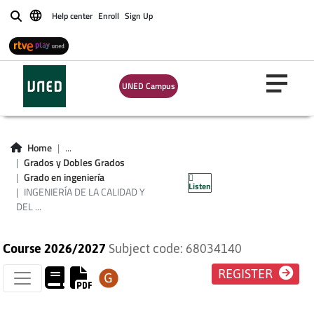
Help center
Enroll
Sign Up
Buscar
UNED Campus
INGENIERÍA DE LA
Home
...
CALIDAD Y DEL
Grados y Dobles Grados
Grado en ingeniería
Listen
MANTENIMIENTO
INGENIERÍA DE LA CALIDAD Y
DEL ...
Course 2026/2027
Subject code: 68034140
REGISTER