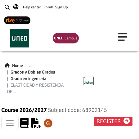
RESISTENCIA DE
Help center
Enroll
Sign Up
Buscar
MATERIALES I (ING.
ELÉCTRICA,
UNED Campus
TECNOLOGÍAS
INDUSTRIALES E
Home
...
ING. DE LA
Grados y Dobles Grados
Grado en ingeniería
Listen
ENERGÍA)
ELASTICIDAD Y RESISTENCIA
DE ...
Course 2026/2027
Subject code: 68902145
REGISTER