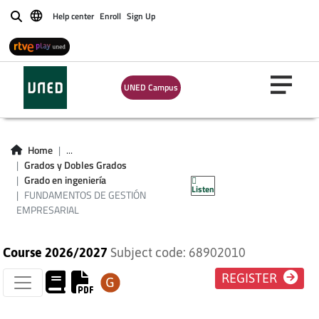
Help center
Enroll
Sign Up
Buscar
UNED Campus
FUNDAMENTOS DE
Home
...
GESTIÓN
Grados y Dobles Grados
Grado en ingeniería
Listen
EMPRESARIAL
FUNDAMENTOS DE GESTIÓN
EMPRESARIAL
Course 2026/2027
Subject code: 68902010
REGISTER