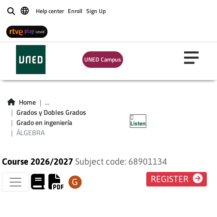
Help center
Enroll
Sign Up
Buscar
UNED Campus
Home
...
Grados y Dobles Grados
ÁLGEBRA
Grado en ingeniería
Listen
ÁLGEBRA
Course 2026/2027
Subject code: 68901134
REGISTER