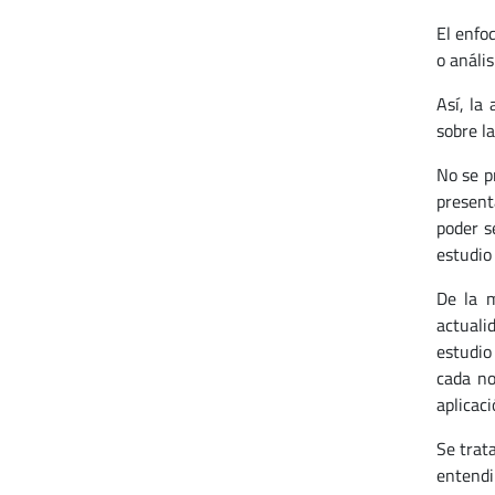
El enfo
o anális
Así, la
sobre l
No se p
present
poder s
estudio 
De la m
actuali
estudio
cada no
aplicac
Se trat
entendi