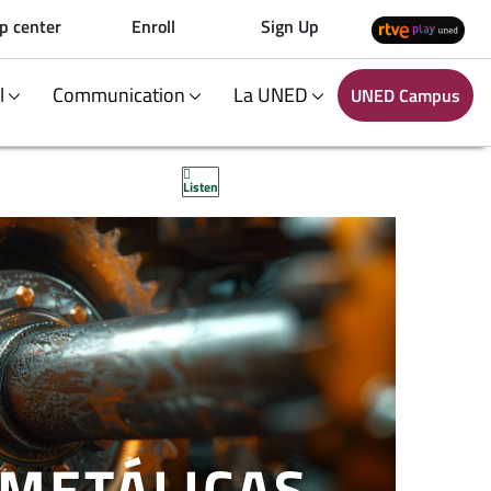
p center
Enroll
Sign Up
al
Communication
La UNED
UNED Campus
Listen
METÁLICAS