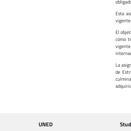
obligad
Esta as
vigente
El obje
cómo tr
vigente
interna
La asig
de Estr
culmina
adquirid
UNED
Stud