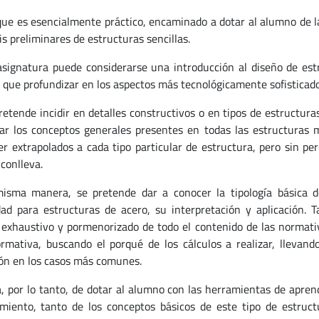
que es esencialmente práctico, encaminado a dotar al alumno de l
is preliminares de estructuras sencillas.
 asignatura puede considerarse una introducción al diseño de est
a que profundizar en los aspectos más tecnológicamente sofisticado
retende incidir en detalles constructivos o en tipos de estructura
ar los conceptos generales presentes en todas las estructuras m
er extrapolados a cada tipo particular de estructura, pero sin p
conlleva.
isma manera, se pretende dar a conocer la tipología básica d
dad para estructuras de acero, su interpretación y aplicación.
 exhaustivo y pormenorizado de todo el contenido de las normativa
rmativa, buscando el porqué de los cálculos a realizar, llevan
ión en los casos más comunes.
a, por lo tanto, de dotar al alumno con las herramientas de apren
miento, tanto de los conceptos básicos de este tipo de estruc