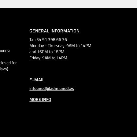
GENERAL INFORMATION
T.: +34 91 398 66 36
Monday - Thursday: 9AM to 14PM
ours:
and 16PM to 18PM
Friday: 9AM to 14PM
closed for
days)
E-MAIL
infouned@adm.uned.es
MORE INFO