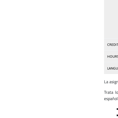
CREDI
HOUR
LANGU
La asig
Trata l
español