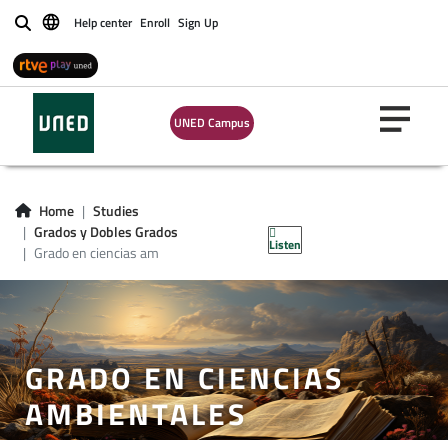
Help center
Enroll
Sign Up
Buscar
UNED Campus
Home
Studies
Grados y Dobles Grados
Listen
Grado en ciencias am
GRADO EN CIENCIAS
AMBIENTALES