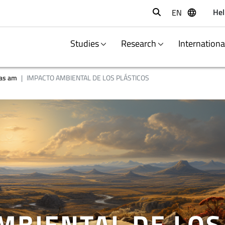
Hel
EN
Buscar
Studies
Research
Internation
ias am
IMPACTO AMBIENTAL DE LOS PLÁSTICOS
MBIENTAL DE LOS