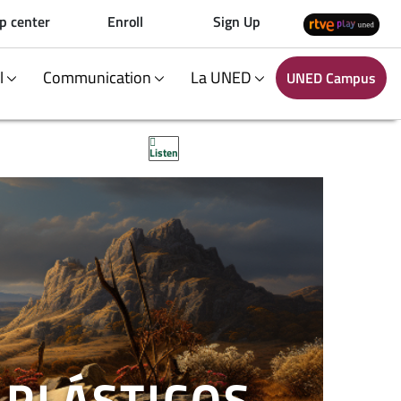
p center
Enroll
Sign Up
al
Communication
La UNED
UNED Campus
Listen
 PLÁSTICOS