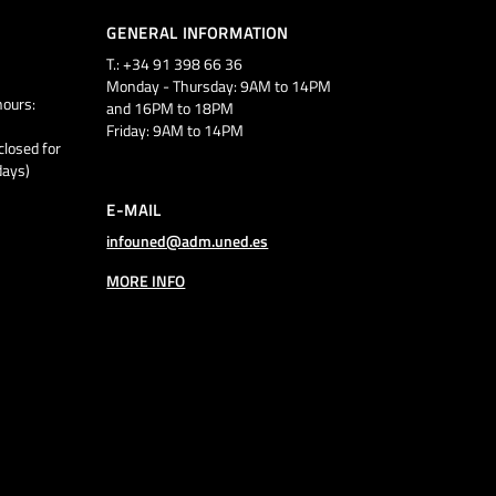
GENERAL INFORMATION
T.: +34 91 398 66 36
Monday - Thursday: 9AM to 14PM
ours:
and 16PM to 18PM
Friday: 9AM to 14PM
closed for
days)
E-MAIL
infouned@adm.uned.es
MORE INFO