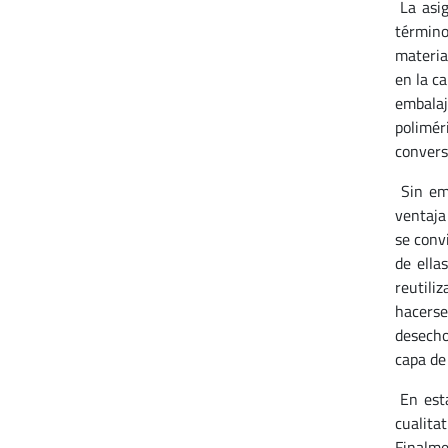
La asig
término
materia
en la c
embalaj
polimér
convers
Sin emb
ventaja
se conv
de ella
reutiliz
hacerse 
desecho)
capa de 
En esta
cualitat
Finalme