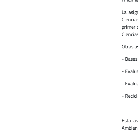
La asig
Ciencia
primer 
Ciencias
Otras a
- Bases
- Evalu
- Evalu
- Recic
Esta as
Ambient