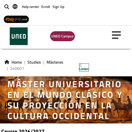
Help center
Enroll
Sign Up
Buscar
UNED Campus
Home
Studies
Másteres
240601
Listen
MÁSTER UNIVERSITARIO
EN EL MUNDO CLÁSICO Y
SU PROYECCIÓN EN LA
CULTURA OCCIDENTAL
Course 2026/2027