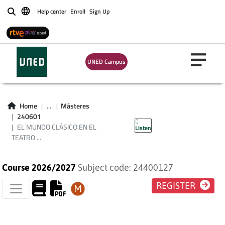
Help center
Enroll
Sign Up
Buscar
UNED Campus
EL MUNDO CLÁSICO
EN EL TEATRO
Home
...
Másteres
240601
FRANCÉS DEL S XX
EL MUNDO CLÁSICO EN EL
Listen
TEATRO ...
Course 2026/2027
Subject code: 24400127
REGISTER