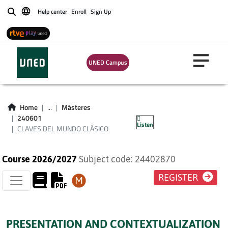
Help center
Enroll
Sign Up
Buscar
UNED Campus
CLAVES DEL MUNDO
Home
...
Másteres
CLÁSICO
240601
Listen
CLAVES DEL MUNDO CLÁSICO
Course 2026/2027
Subject code: 24402870
REGISTER
PRESENTATION AND CONTEXTUALIZATION