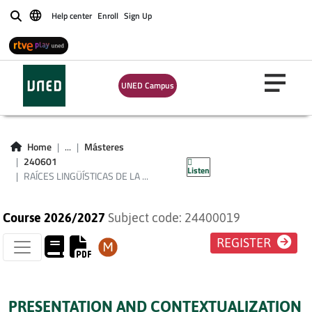
Help center
Enroll
Sign Up
Buscar
UNED Campus
RAÍCES
LINGÜÍSTICAS DE LA
Home
...
Másteres
PENÍNSULA IBÉRICA
240601
Listen
RAÍCES LINGÜÍSTICAS DE LA ...
Course 2026/2027
Subject code: 24400019
REGISTER
PRESENTATION AND CONTEXTUALIZATION