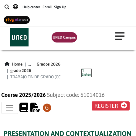
Help center
Enroll
Sign Up
Buscar
UNED Campus
TRABAJO FIN DE
GRADO (CC.
Home
...
Grados 2026
AMBIENTALES)
grado 2026
Listen
TRABAJO FIN DE GRADO (CC. ...
Course 2025/2026
Subject code: 61014016
REGISTER
PRESENTATION AND CONTEXTUALIZATION