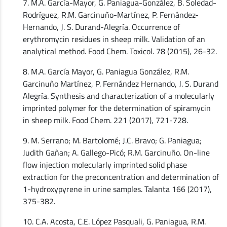
7. M.A. García-Mayor, G. Paniagua-González, B. Soledad-
Rodríguez, R.M. Garcinuño-Martínez, P. Fernández-
Hernando, J. S. Durand-Alegría. Occurrence of
erythromycin residues in sheep milk. Validation of an
analytical method. Food Chem. Toxicol. 78 (2015), 26-32.
8. M.A. García Mayor, G. Paniagua González, R.M.
Garcinuño Martínez, P. Fernández Hernando, J. S. Durand
Alegría. Synthesis and characterization of a molecularly
imprinted polymer for the determination of spiramycin
in sheep milk. Food Chem. 221 (2017), 721-728.
9. M. Serrano; M. Bartolomé; J.C. Bravo; G. Paniagua;
Judith Gañan; A. Gallego-Picó; R.M. Garcinuño. On-line
flow injection molecularly imprinted solid phase
extraction for the preconcentration and determination of
1-hydroxypyrene in urine samples. Talanta 166 (2017),
375-382.
10. C.A. Acosta, C.E. López Pasquali, G. Paniagua, R.M.