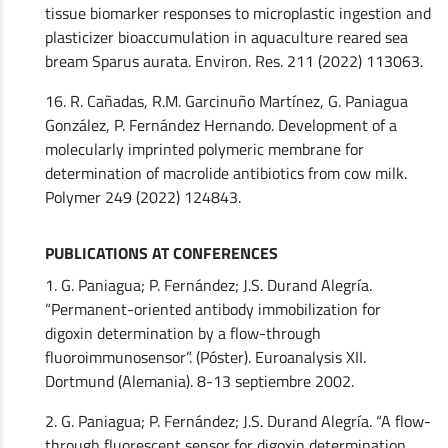
tissue biomarker responses to microplastic ingestion and
plasticizer bioaccumulation in aquaculture reared sea
bream Sparus aurata. Environ. Res. 211 (2022) 113063.
16. R. Cañadas, R.M. Garcinuño Martínez, G. Paniagua
González, P. Fernández Hernando. Development of a
molecularly imprinted polymeric membrane for
determination of macrolide antibiotics from cow milk.
Polymer 249 (2022) 124843.
PUBLICATIONS AT CONFERENCES
1. G. Paniagua; P. Fernández; J.S. Durand Alegría.
“Permanent-oriented antibody immobilization for
digoxin determination by a flow-through
fluoroimmunosensor”. (Póster). Euroanalysis XII.
Dortmund (Alemania). 8-13 septiembre 2002.
2. G. Paniagua; P. Fernández; J.S. Durand Alegría. “A flow-
through fluorescent sensor for digoxin determination