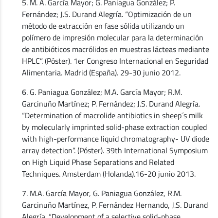
5. M. A. García Mayor; G. Paniagua González; P.
Fernández; J.S. Durand Alegría. “Optimización de un
método de extracción en fase sólida utilizando un
polímero de impresión molecular para la determinación
de antibióticos macrólidos en muestras lácteas mediante
HPLC”. (Póster). 1er Congreso Internacional en Seguridad
Alimentaria. Madrid (España). 29-30 junio 2012.
6. G. Paniagua González; M.A. García Mayor; R.M.
Garcinuño Martínez; P. Fernández; J.S. Durand Alegría.
“Determination of macrolide antibiotics in sheep´s milk
by molecularly imprinted solid-phase extraction coupled
with high-performance liquid chromatography- UV diode
array detection”. (Póster). 39th International Symposium
on High Liquid Phase Separations and Related
Techniques. Amsterdam (Holanda).16-20 junio 2013.
7. M.A. García Mayor, G. Paniagua González, R.M.
Garcinuño Martínez, P. Fernández Hernando, J.S. Durand
Alegría. “Development of a selective solid-phase