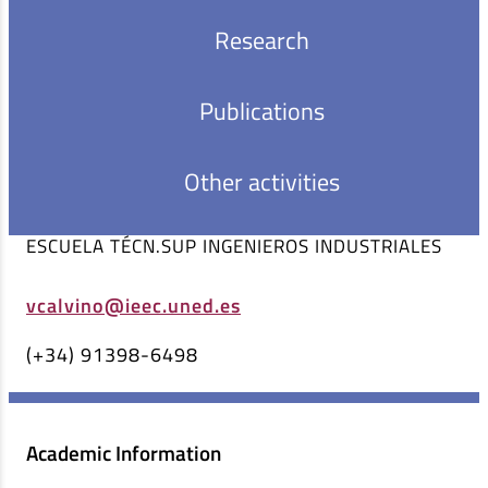
Research
COORDINADOR TITULO GRADO ING. ELECTRICA
PROFESORA TITULAR UNIVERSIDAD
Publications
INGENIERÍA ELÉCTRICA, ELECTRÓNICA, CONTROL,
TELEMÁTICA Y QUÍMICA APLICADA A LA
Other activities
INGENIERÍA
ESCUELA TÉCN.SUP INGENIEROS INDUSTRIALES
vcalvino@ieec.uned.es
(+34) 91398-6498
Academic Information