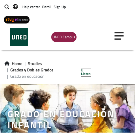
Help center
Enroll
Sign Up
Buscar
UNED Campus
Home
Studies
Grados y Dobles Grados
Listen
Grado en educación
GRADO EN EDUCACIÓN
INFANTIL