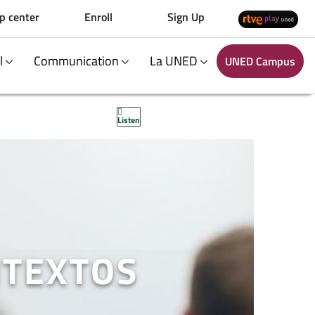
p center
Enroll
Sign Up
al
Communication
La UNED
UNED Campus
Listen
NTEXTOS