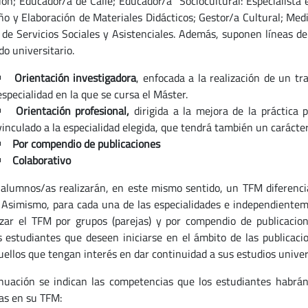
ión; Educador/a de Calle; Educador/a Sociocultural: Especialista 
ño y Elaboración de Materiales Didácticos; Gestor/a Cultural; Medi
 de Servicios Sociales y Asistenciales. Además, suponen líneas de
do universitario.
Orientación investigadora
, enfocada a la realización de un tr
especialidad en la que se cursa el Máster.
Orientación profesional,
dirigida a la mejora de la práctica 
vinculado a la especialidad elegida, que tendrá también un carácte
Por compendio de publicaciones
Colaborativo
 alumnos/as realizarán, en este mismo sentido, un TFM diferencia
. Asimismo, para cada una de las especialidades e independientemen
izar el TFM por grupos (parejas) y por compendio de publicacio
s estudiantes que deseen iniciarse en el ámbito de las publicacio
uellos que tengan interés en dar continuidad a sus estudios univers
nuación se indican las competencias que los estudiantes habrán 
das en su TFM: