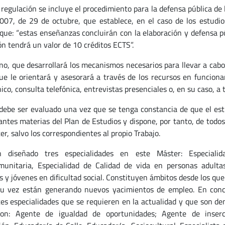
 regulación se incluye el procedimiento para la defensa pública d
07, de 29 de octubre, que establece, en el caso de los estudios
que: “estas enseñanzas concluirán con la elaboración y defensa pú
ón tendrá un valor de 10 créditos ECTS”.
no, que desarrollará los mecanismos necesarios para llevar a cabo
que le orientará y asesorará a través de los recursos en funcion
ico, consulta telefónica, entrevistas presenciales o, en su caso, a 
debe ser evaluado una vez que se tenga constancia de que el est
antes materias del Plan de Estudios y dispone, por tanto, de todos 
r, salvo los correspondientes al propio Trabajo.
 diseñado tres especialidades en este Máster: Especialid
munitaria, Especialidad de Calidad de vida en personas adulta
 y jóvenes en dificultad social. Constituyen ámbitos desde los que
u vez están generando nuevos yacimientos de empleo. En concre
tes especialidades que se requieren en la actualidad y que son d
on: Agente de igualdad de oportunidades; Agente de inserci