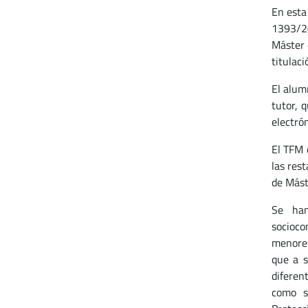
En esta
1393/20
Máster 
titulaci
El alum
tutor, 
electrón
El TFM 
las rest
de Máste
Se han
socioco
menores
que a s
diferen
como s