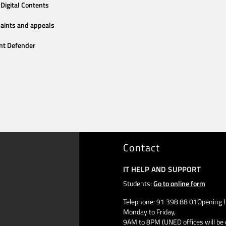
Digital Contents
aints and appeals
nt Defender
Contact
IT HELP AND SUPPORT
Students:
Go to online form
Telephone: 91 398 88 01Opening h
Monday to Friday,
9AM to 8PM (UNED offices will be 