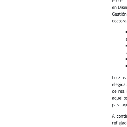
Protecc
en Dise
Gestión
doctora
Los/las
elegida
de real
aquello
para aq
A conti
refleja