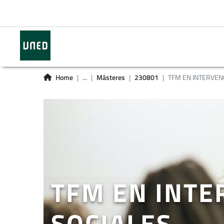
Home
...
Másteres
230801
TFM EN INTERVENCI
TFM EN INTE
SOCIALES