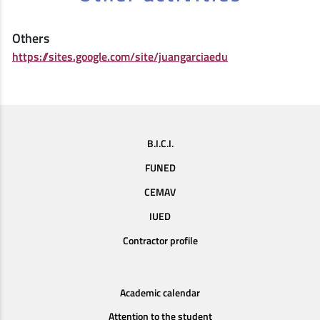
Others
https://sites.google.com/site/juangarciaedu
B.I.C.I.
FUNED
CEMAV
IUED
Contractor profile
Academic calendar
Attention to the student