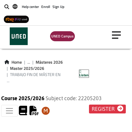
Help center
Enroll
Sign Up
Buscar
TRABAJO FIN DE
MÁSTER EN
UNED Campus
PSICOLOGÍA
GENERAL
Home
...
Másteres 2026
Master 2025/2026
SANITARIA
TRABAJO FIN DE MÁSTER EN
Listen
...
Course 2025/2026
Subject code: 22205203
REGISTER