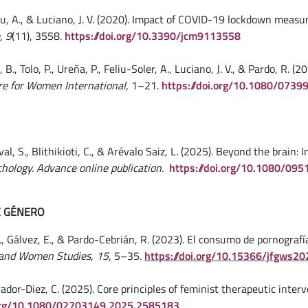
eliu, A., & Luciano, J. V. (2020). Impact of COVID-19 lockdown meas
, 9
(11), 3558.
https://doi.org/10.3390/jcm9113558
, B., Tolo, P., Ureña, P., Feliu-Soler, A., Luciano, J. V., & Pardo, R
re for Women International,
1–21.
https://doi.org/10.1080/073
val, S., Blithikioti, C., & Arévalo Saiz, L. (2025). Beyond the brain
chology. Advance online publication.
https://doi.org/10.1080/09
E GÉNERO
, L., Gálvez, E., & Pardo-Cebrián, R. (2023). El consumo de pornogr
 and Women Studies, 15,
5–35.
https://doi.org/10.15366/jfgws20
rador-Diez, C. (2025). Core principles of feminist therapeutic inter
.org/10.1080/02703149.2025.2585183