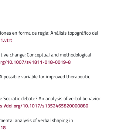
ciones en forma de regla: Análisis topográfico del
1.vtrt
nitive change: Conceptual and methodological
i.org/10.1007/s41811-018-0019-8
 A possible variable for improved therapeutic
e Socratic debate? An analysis of verbal behavior
ps://doi.org/10.1017/s1352465820000880
mental analysis of verbal shaping in
418