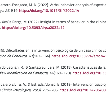
uerrero-Escagedo, M. A. (2022). Verbal behavior analysis of expert
gy, 25,
E19.
https://doi.org/10.1017/SJP.2022.14
 & Xesús Parga, M. (2022). Insight in terms of behavior in the clini
5.
https://doi.org/10.5093/clysa2022a12
016). Dificultades en la intervención psicológica de un caso clínico
ación de Conducta, 41
(163–164).
https://doi.org/10.33776/amc.v
Pardo Cebrián, R., & Santacreu Ivars, M. (2018). Características de la
sis y Modificación de Conducta, 44
(169–170).
https://doi.org/10
Calero Elvira, A., & Estrada Alonso, E. (2019). Intervención psicoló
Clínica Psicológica, 28(3)
, 275–285.
https://doi.org/10.24205/