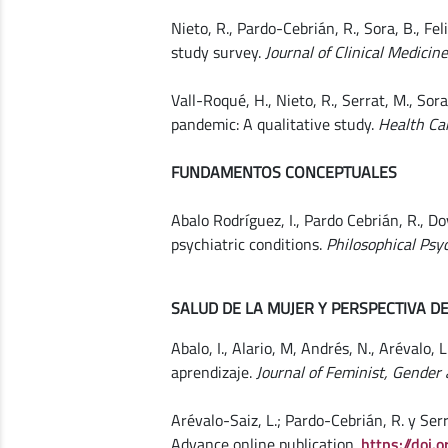
Nieto, R., Pardo-Cebrián, R., Sora, B., F
study survey.
Journal of Clinical Medicine
Vall-Roqué, H., Nieto, R., Serrat, M., Sora
pandemic: A qualitative study.
Health Ca
FUNDAMENTOS CONCEPTUALES
Abalo Rodríguez, I., Pardo Cebrián, R., Do
psychiatric conditions.
Philosophical Psy
SALUD DE LA MUJER Y PERSPECTIVA D
Abalo, I., Alario, M, Andrés, N., Arévalo
aprendizaje.
Journal of Feminist, Gender
Arévalo-Saiz, L.; Pardo-Cebrián, R. y Ser
Advance online publication.
https://doi