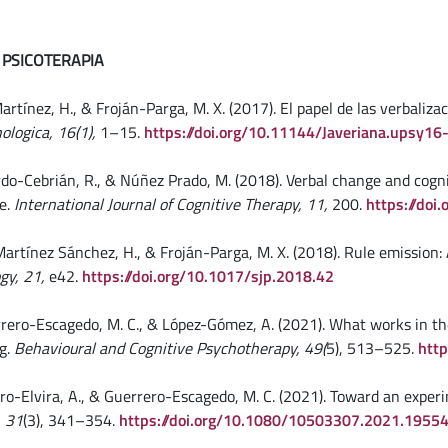
 PSICOTERAPIA
Martínez, H., & Froján-Parga, M. X. (2017). El papel de las verbaliza
ologica, 16(1),
1–15.
https://doi.org/10.11144/Javeriana.upsy16-
Pardo-Cebrián, R., & Núñez Prado, M. (2018). Verbal change and cog
ue.
International Journal of Cognitive Therapy, 11,
200.
https://do
 Martínez Sánchez, H., & Froján-Parga, M. X. (2018). Rule emission:
gy, 21,
e42.
https://doi.org/10.1017/sjp.2018.42
errero-Escagedo, M. C., & López-Gómez, A. (2021). What works in th
ng.
Behavioural and Cognitive Psychotherapy, 49(
5), 513–525.
htt
ero-Elvira, A., & Guerrero-Escagedo, M. C. (2021). Toward an experi
, 31
(3), 341–354.
https://doi.org/10.1080/10503307.2021.1955