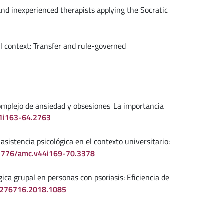
 and inexperienced therapists applying the Socratic
cal context: Transfer and rule-governed
 complejo de ansiedad y obsesiones: La importancia
41i163-64.2763
 asistencia psicológica en el contexto universitario:
.33776/amc.v44i169-70.3378
gica grupal en personas con psoriasis: Eficiencia de
03276716.2018.1085