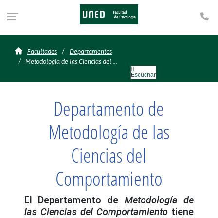
Te
Metodología de las Cien
Facultades
Departamentos
Metodología de las Ciencias del ...
Escuchar
Departamento de
Metodología de las
Ciencias del
Comportamiento
El Departamento de
Metodología de
las Ciencias del Comportamiento
tiene