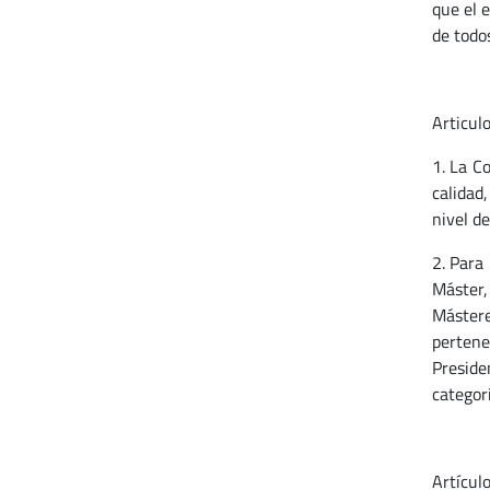
que el 
de todos
Articul
1. La C
calidad
nivel de
2. Para
Máster,
Mástere
pertene
Preside
categor
Artícul