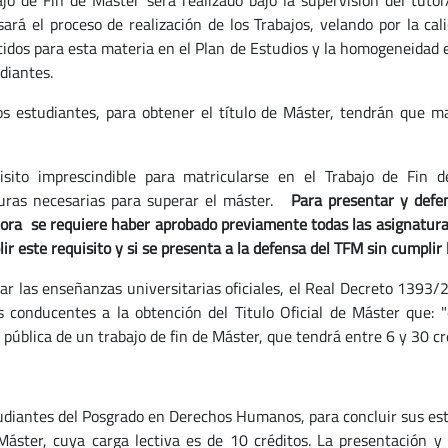
ajo de Fin de Máster será realizado bajo la supervisión del tuto
sará el proceso de realización de los Trabajos, velando por la cal
cidos para esta materia en el Plan de Estudios y la homogeneidad e
udiantes.
os estudiantes, para obtener el título de Máster, tendrán que mat
uisito imprescindible para matricularse en el Trabajo de Fin
uras necesarias para superar el máster.
Para presentar y defe
ora se requiere haber aprobado previamente todas las asignaturas 
ir este requisito y si se presenta a la defensa del TFM sin cumplir 
lar las enseñanzas universitarias oficiales, el Real Decreto 1393/
s conducentes a la obtención del Titulo Oficial de Máster que: 
pública de un trabajo de fin de Máster, que tendrá entre 6 y 30 cré
udiantes del Posgrado en Derechos Humanos, para concluir sus est
Máster, cuya carga lectiva es de 10 créditos. La presentación y 