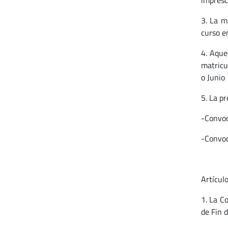
impresc
3. La m
curso e
4. Aque
matricu
o Junio
5. La p
-Convoc
-Convoc
Artículo
1. La C
de Fin d