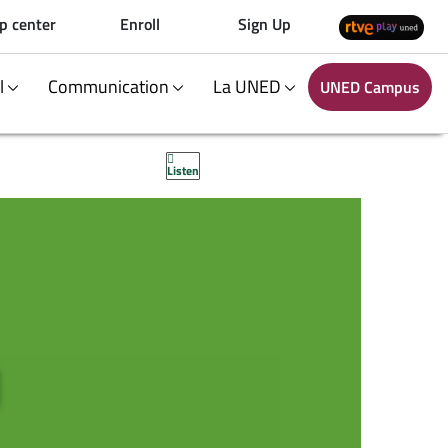
p center
Enroll
Sign Up
al
Communication
La UNED
UNED Campus
Listen
N