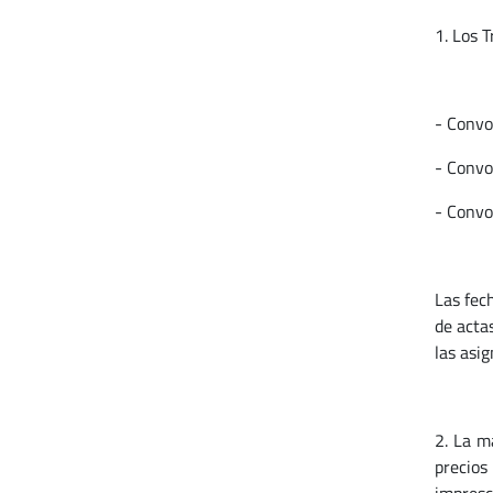
1.
Los T
- Convoc
- Convo
- Convo
Las fec
de acta
las asig
2. La m
precios