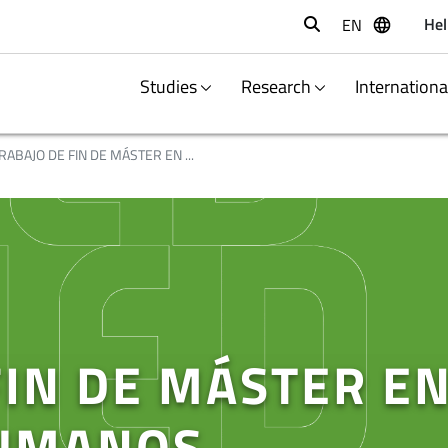
Hel
EN
Buscar
Studies
Research
Internation
RABAJO DE FIN DE MÁSTER EN ...
FIN DE MÁSTER E
UMANOS