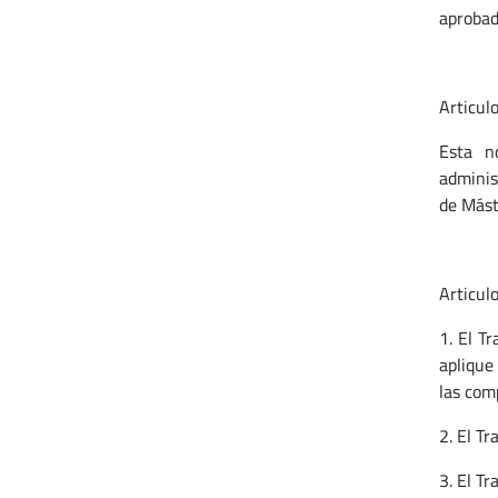
aprobad
Articulo
Esta no
administ
de Mást
Articulo
1. El T
aplique
las com
2. El Tr
3. El T