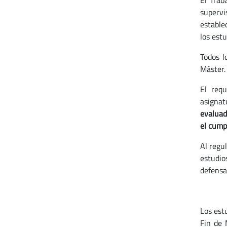
El Trab
supervi
estable
los est
Todos l
Máster.
El req
asignat
evaluad
el cumpl
Al regu
estudio
defensa 
Los est
Fin de 