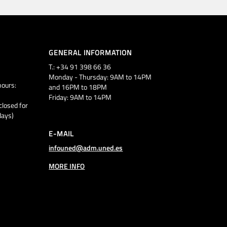
GENERAL INFORMATION
T.: +34 91 398 66 36
Monday - Thursday: 9AM to 14PM
ours:
and 16PM to 18PM
Friday: 9AM to 14PM
closed for
days)
E-MAIL
infouned@adm.uned.es
MORE INFO