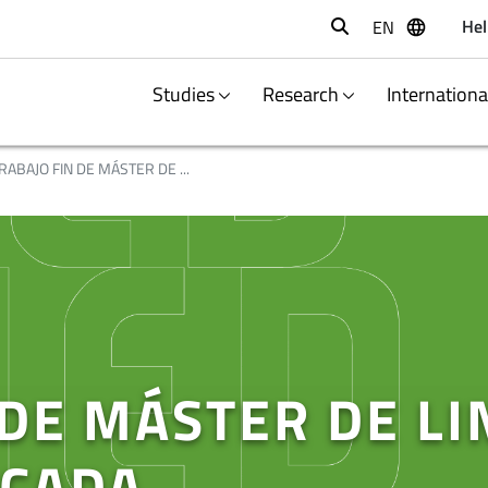
Hel
EN
Buscar
Studies
Research
Internation
RABAJO FIN DE MÁSTER DE ...
 DE MÁSTER DE LI
ICADA