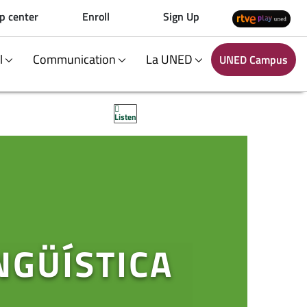
p center
Enroll
Sign Up
al
Communication
La UNED
UNED Campus
Listen
NGÜÍSTICA