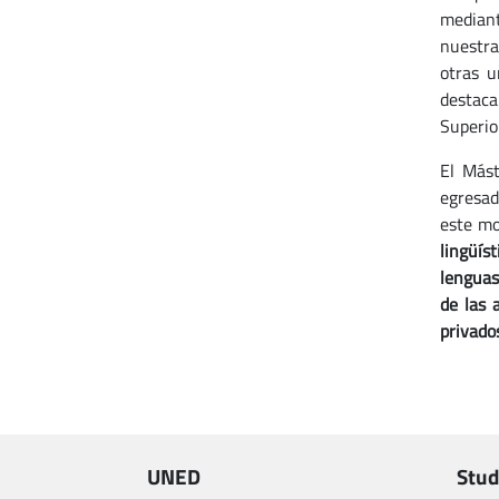
mediant
nuestra
otras u
destaca
Superio
El Mást
egresad
este mo
lingüís
lenguas 
de las 
privado
UNED
Stud