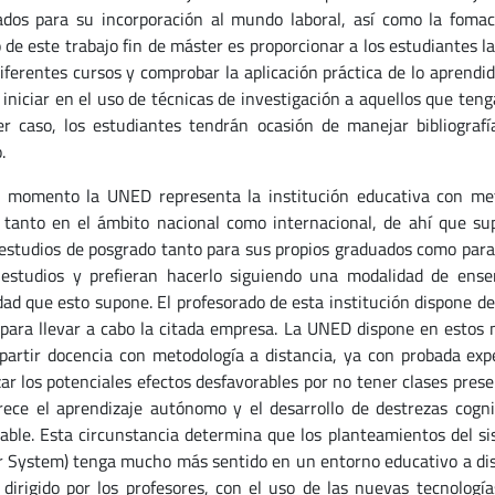
ados para su incorporación al mundo laboral, así como la fomac
 de este trabajo fin de máster es proporcionar a los estudiantes la
diferentes cursos y comprobar la aplicación práctica de lo aprendi
iniciar en el uso de técnicas de investigación a aquellos que teng
er caso, los estudiantes tendrán ocasión de manejar bibliografía
.
 momento la UNED representa la institución educativa con met
 tanto en el ámbito nacional como internacional, de ahí que su
 estudios de posgrado tanto para sus propios graduados como para
estudios y prefieran hacerlo siguiendo una modalidad de enseñ
idad que esto supone. El profesorado de esta institución dispone de
para llevar a cabo la citada empresa. La UNED dispone en estos 
partir docencia con metodología a distancia, ya con probada exp
ar los potenciales efectos desfavorables por no tener clases pre
rece el aprendizaje autónomo y el desarrollo de destrezas cogn
able. Esta circunstancia determina que los planteamientos del s
r System) tenga mucho más sentido en un entorno educativo a di
dirigido por los profesores, con el uso de las nuevas tecnologí