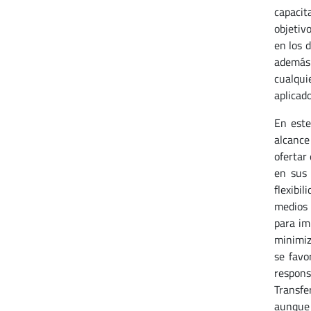
capacit
objetivo
en los 
además 
cualqui
aplicado
En este
alcance
ofertar
en sus 
flexibil
medios 
para im
minimiz
se favo
respons
Transfe
aunque 