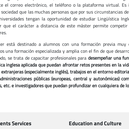
e el correo electrónico, el teléfono o la plataforma virtual. Es
 sociedad que las muchas personas que por sus circunstancias de v
niversidades tengan la oportunidad de estudiar Lingüística In
r que el carácter a distancia de este máster permite competir
res.
er está destinado a alumnos con una formación previa muy co
os una formación especializada y amplia con el fin de que desarro
do, se trata de capacitar profesionales para
desempeñar una func
tica inglesa aplicada que puedan afrontar retos presentes en la vi
extranjeras (especialmente inglés), trabajos en el entorno editoria
administraciones públicas (europeas, central y autonómicas) com
s, etc. e investigadores que puedan profundizar en cualquiera de 
ents Services
Education and Culture